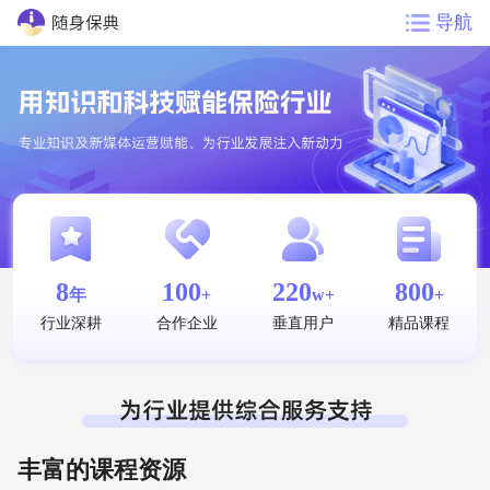
导航
8
100
220
800
年
+
w+
+
行业深耕
合作企业
垂直用户
精品课程
丰富的课程资源